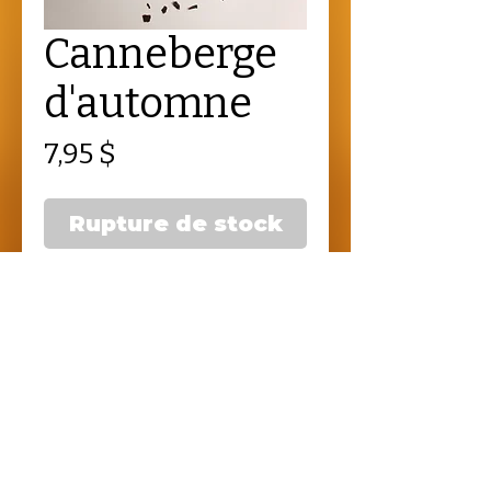
Canneberge
d'automne
Prix
7,95 $
Rupture de stock
50g
NOUS JOINDRE
Herboristerie | Thé en Vrac | Loose tea | 
Herbal tea |  au-coin-du-the