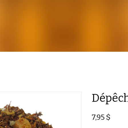
Dépêch
Prix
7,95 $