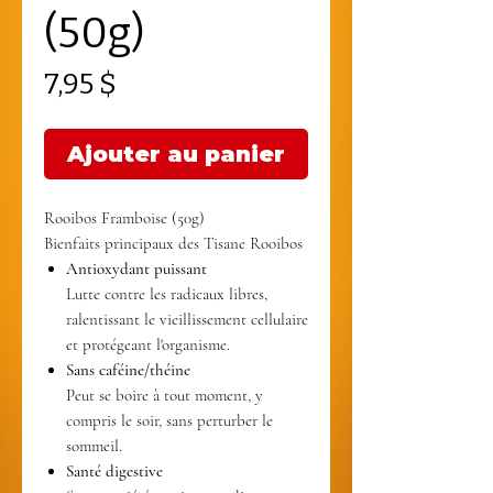
(50g)
Prix
7,95 $
Ajouter au panier
Bienfaits principaux des Tisane Rooibos
Antioxydant puissant
Lutte contre les radicaux libres,
ralentissant le vieillissement cellulaire
et protégeant l'organisme.
Sans caféine/théine
Peut se boire à tout moment, y
compris le soir, sans perturber le
sommeil.
Santé digestive