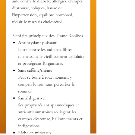
aide contre le diabète, allergies, crampes
d'estomac, coliques, baisse de
l'hypertension, équilibre hormonal,
réduit le mauvais cholestérol
Bienfaits principaux des Tisane Rooibos
Antioxydant puissant
Lutte contre les radicaux libres,
ralentissant le vieillissement cellulaire
et protégeant l'organisme.
Sans caféine/théine
Peut se boire à tout moment, y
compris le soir, sans perturber le
sommeil.
Santé digestive
Ses propriétés antispasmodiques et
anti-inflammatoires soulagent les
crampes d'estomac, ballonnements et
indigestions.
Riche en minéraux