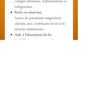
crampes d'estomac, ballonnements et
indigestions.
Riche en minéraux
Source de potassium, magnésium,
calcium, zinc, renforçant les os et le
système immunitaire.
Aide à l'absorption du fer
Sa faible teneur en tanins favorise
l'absorption du fer, utile pour les
personnes anémiées.
Vertus anti-inflammatoires
Soulage les douleurs intestinales et
peut aider pour les problèmes de
peau comme l'eczéma.
Hydratant et apaisant
Aide à réduire la sécheresse oculaire
et buccale (syndrome sec).
NOUS JOINDRE