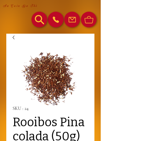
Au Coin Du Thé
SKU : 24
Rooibos Pina
colada (50g)