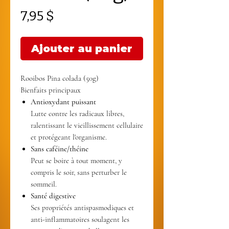
Prix
7,95 $
Ajouter au panier
Bienfaits principaux
Antioxydant puissant
Lutte contre les radicaux libres,
ralentissant le vieillissement cellulaire
et protégeant l'organisme.
Sans caféine/théine
Peut se boire à tout moment, y
compris le soir, sans perturber le
sommeil.
Santé digestive
Ses propriétés antispasmodiques et
anti-inflammatoires soulagent les