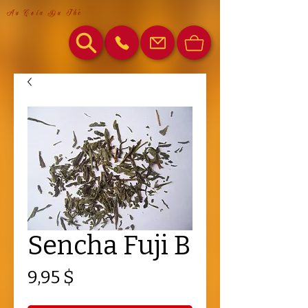
Au Coin Du Thé
Sencha Fuji B
Prix
9,95 $